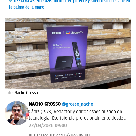
GEEKOM A5 Pro 2026, un mini PC potente y silencioso que cabe en
la palma de la mano
Foto: Nacho Grosso
NACHO GROSSO
@grosso_nacho
Cádiz (1973) Redactor y editor especializado en
tecnología. Escribiendo profesionalmente desde
2017 para medios de difusión y blogs en español.
22/03/2026 09:00
ACTUALIZADO:
22/03/2026 09:00