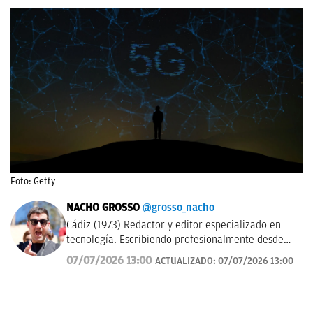
Foto: Getty
NACHO GROSSO
@grosso_nacho
Cádiz (1973) Redactor y editor especializado en
tecnología. Escribiendo profesionalmente desde
2017 para medios de difusión y blogs en español.
07/07/2026 13:00
ACTUALIZADO:
07/07/2026 13:00