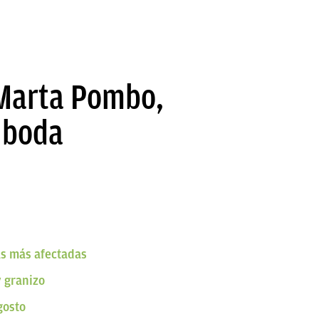
 Marta Pombo,
a boda
as más afectadas
y granizo
gosto