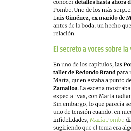
conocer
detalles hasta ahora 
Pombo. Uno de los más sorpre
L
uis Giménez, ex marido de 
antes de la boda, un hecho q
relación.
El secreto a voces sobre l
En uno de los capítulos,
las Po
taller de Redondo Brand
para r
Marta, quien estaba a punto d
Zamalloa
. La escena mostrab
expectativas, con Marta radi
Sin embargo, lo que parecía s
uno de tensión cuando, en me
infidelidades,
María Pombo
di
sugiriendo que el tema era al