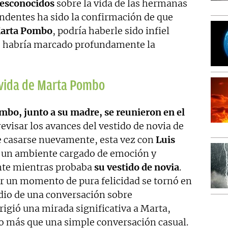
desconocidos
sobre la vida de las hermanas
ndentes ha sido la confirmación de que
Marta Pombo
, podría haberle sido infiel
ue habría marcado profundamente la
a vida de Marta Pombo
mbo, junto a su madre, se reunieron en el
evisar los avances del vestido de novia de
e casarse nuevamente, esta vez con
Luis
a un ambiente cargado de emoción y
ante mientras probaba
su vestido de novia
.
er un momento de pura felicidad se tornó en
dio de una conversación sobre
rigió una mirada significativa a Marta,
go más que una simple conversación casual.