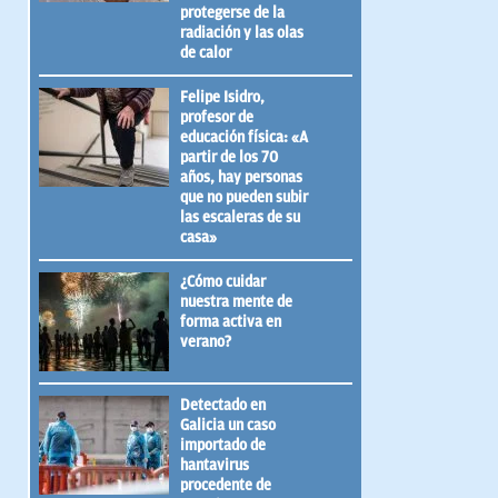
protegerse de la
radiación y las olas
de calor
Felipe Isidro,
profesor de
educación física: «A
partir de los 70
años, hay personas
que no pueden subir
las escaleras de su
casa»
¿Cómo cuidar
nuestra mente de
forma activa en
verano?
Detectado en
Galicia un caso
importado de
hantavirus
procedente de