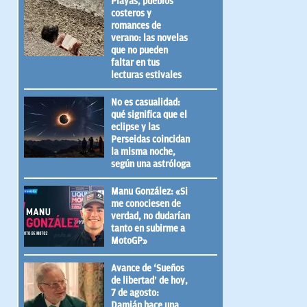
Playas, pueblos
costeros y
romances de
verano: las novelas
que no pueden
faltar en tus
lecturas estivales
No es casualidad:
qué significa que el
eclipse y las
Perseidas coincidan
la misma noche,
según una astróloga
Manu González: «Si
me conociesen de
verdad, no dudarían
tanto en subirme a
MotoGP»
Avance de ‘Sueños
de libertad’ de hoy,
7 de agosto:
Damián hace una