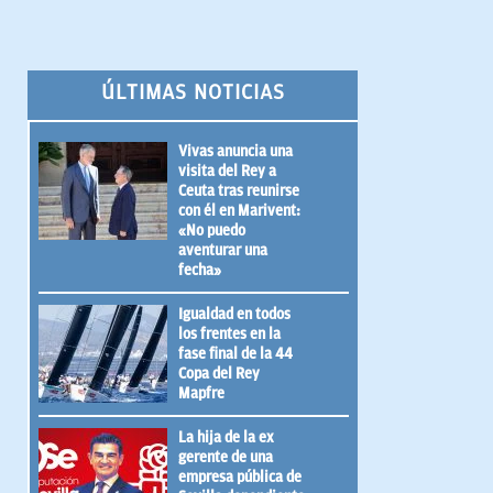
ÚLTIMAS NOTICIAS
Vivas anuncia una
visita del Rey a
Ceuta tras reunirse
con él en Marivent:
«No puedo
aventurar una
fecha»
Igualdad en todos
los frentes en la
fase final de la 44
Copa del Rey
Mapfre
La hija de la ex
gerente de una
empresa pública de