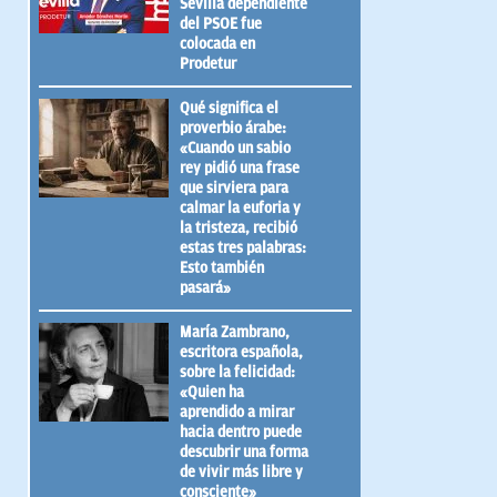
Sevilla dependiente
del PSOE fue
colocada en
Prodetur
Qué significa el
proverbio árabe:
«Cuando un sabio
rey pidió una frase
que sirviera para
calmar la euforia y
la tristeza, recibió
estas tres palabras:
Esto también
pasará»
María Zambrano,
escritora española,
sobre la felicidad:
«Quien ha
aprendido a mirar
hacia dentro puede
descubrir una forma
de vivir más libre y
consciente»