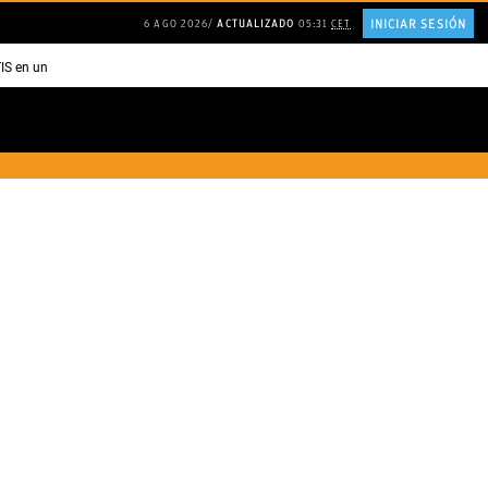
INICIAR SESIÓN
6 AGO 2026
ACTUALIZADO
05:31
CET
TIS en una ISLA en GRECIA
Psicología personas que JUSTIFICAN todo