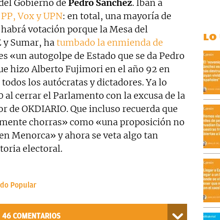
 del Gobierno de
Pedro Sánchez
. Iban a
o PP, Vox y UPN
: en total, una mayoría de
 habrá votación porque la Mesa del
LO
E y Sumar, ha
tumbado la enmienda de
es «un autogolpe de Estado que se da Pedro
ue hizo Alberto Fujimori en el año 92 en
todos los autócratas y dictadores. Ya lo
 al cerrar el Parlamento con la excusa de la
or de OKDIARIO. Que incluso recuerda que
amente chorras» como «una proposición no
s en Menorca» y ahora se veta algo tan
ria electoral.
ido Popular
46
COMENTARIOS