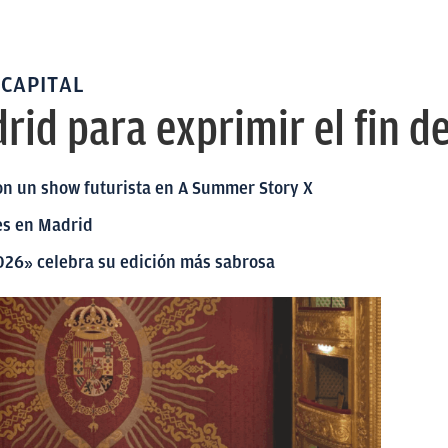
 CAPITAL
rid para exprimir el fin 
on un show futurista en A Summer Story X
es en Madrid
026» celebra su edición más sabrosa