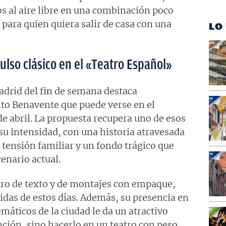
cos al aire libre en una combinación poco
 para quien quiera salir de casa con una
LO
ulso clásico en el «Teatro Español»
adrid del fin de semana destaca
nto Benavente que puede verse en el
e abril. La propuesta recupera uno de esos
su intensidad, con una historia atravesada
a tensión familiar y un fondo trágico que
enario actual.
atro de texto y de montajes con empaque,
lidas de estos días. Además, su presencia en
áticos de la ciudad le da un atractivo
unción, sino hacerlo en un teatro con peso