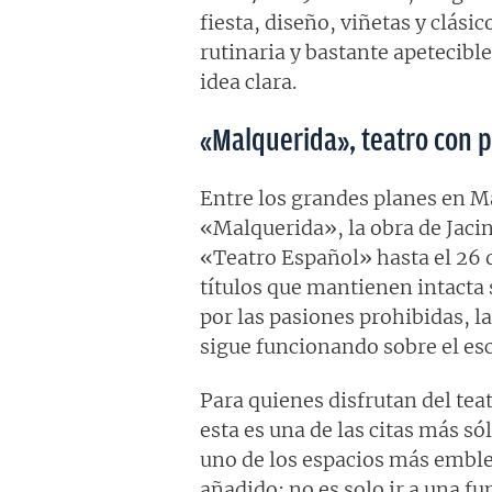
fiesta, diseño, viñetas y clási
rutinaria y bastante apetecible
idea clara.
«Malquerida», teatro con p
Entre los grandes planes en M
«Malquerida», la obra de Jaci
«Teatro Español» hasta el 26 d
títulos que mantienen intacta 
por las pasiones prohibidas, l
sigue funcionando sobre el esc
Para quienes disfrutan del te
esta es una de las citas más só
uno de los espacios más emblem
añadido: no es solo ir a una f