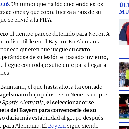
026
. Un rumor que ha ido creciendo estos
ÚL
MU
ersaciones y que cobra fuerza a raíz de su
ue se envió a la FIFA.
ero el tiempo parece detenido para Neuer. A
ar indiscutible en el Bayern. En Alemania
 por eso quieren que juegue su
sexto
uperándose de su lesión el pasado invierno,
e llegue con rodaje suficiente para llegar a
nes.
es Baumann, el que hasta ahora ha contado
agelsmann
bajo palos. Pero Neuer siempre
 Sports Alemania
,
el seleccionador se
eta del Bayern para convencerle de su
so daría más estabilidad al grupo después
 para Alemania. El
Bayern
sigue siendo