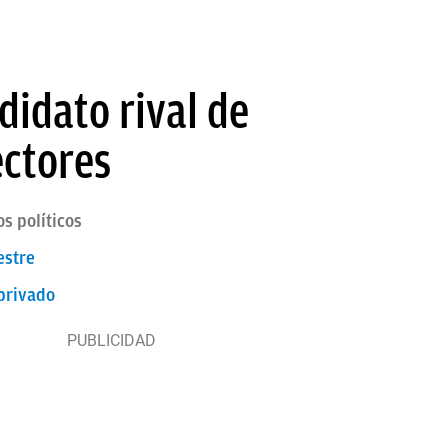
idato rival de
ectores
s políticos
estre
 privado