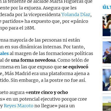
n la teniente de alcalde Marta Higueras que
ÚL
nte por la exjueza. Asegura que les
liderada por la vicepresidenta
Yolanda Díaz
,
de partidos» ha expuesto que, por «pánico
empo para el 28M.
ensa mayoría de las personas ni están
ran en sus dinámicas internas. Por tanto,
ales
al margen de las formaciones políticas
ral de
una forma novedosa
. Como telón de
armena en las que expuso que
se equivocó
te, Más Madrid era una plataforma ajena a
tido. Sin embargo, a la postre no fue así.
ueto augura «
entre cinco y ocho
os» en un potencial ejecutivo porque cree
y
Reyes Maroto
no llegue» para un