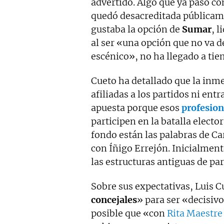
advertido. Algo que ya pasó co
quedó desacreditada públicame
gustaba la opción de
Sumar
, 
al ser «una opción que no va 
escénico», no ha llegado a ti
Cueto ha detallado que la inm
afiliadas a los partidos ni ent
apuesta porque esos
profesion
participen en la batalla electo
fondo están las palabras de C
con Íñigo Errejón. Inicialmen
las estructuras antiguas de par
Sobre sus expectativas, Luis C
concejales
» para ser «decisiv
posible que «con
Rita Maestre