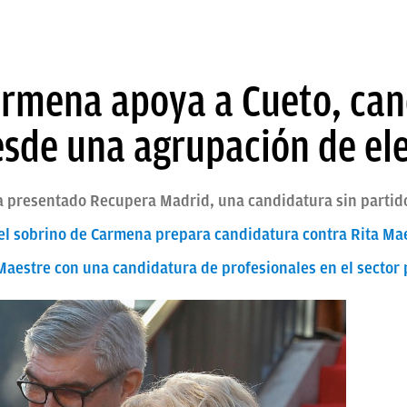
armena apoya a Cueto, cand
esde una agrupación de el
a presentado Recupera Madrid, una candidatura sin partido
el sobrino de Carmena prepara candidatura contra Rita Ma
Maestre con una candidatura de profesionales en el sector