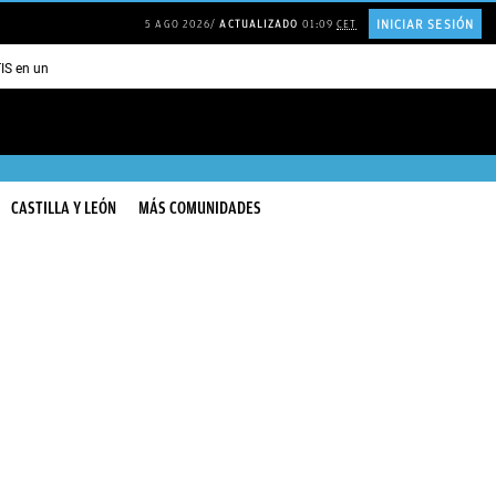
INICIAR SESIÓN
5 AGO 2026
ACTUALIZADO
01:09
CET
TIS en una ISLA en GRECIA
Psicología personas que JUSTIFICAN todo
CASTILLA Y LEÓN
MÁS COMUNIDADES