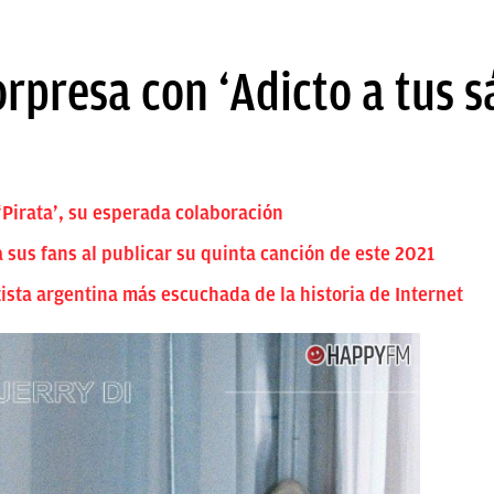
orpresa con ‘Adicto a tus 
‘Pirata’, su esperada colaboración
sus fans al publicar su quinta canción de este 2021
tista argentina más escuchada de la historia de Internet