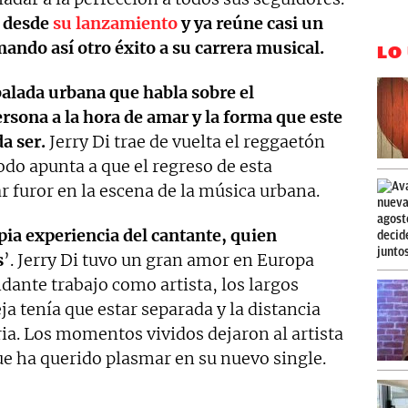
s desde
su lanzamiento
y ya reúne casi un
ando así otro éxito a su carrera musical.
LO
balada urbana que habla sobre el
rsona a la hora de amar y la forma que este
a ser.
Jerry Di trae de vuelta el reggaetón
odo apunta a que el regreso de esta
r furor en la escena de la música urbana.
opia experiencia del cantante, quien
s
’. Jerry Di tuvo un gran amor en Europa
ndante trabajo como artista, los largos
ja tenía que estar separada y la distancia
ia. Los momentos vividos dejaron al artista
e ha querido plasmar en su nuevo single.