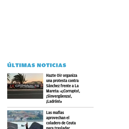
ÚLTIMAS NOTICIAS
Hazte Oir organiza
una protesta contra
Sánchez frente a La
Mareta: «¡Corrupto!,
¡Sinvergüenza!,
¡Ladrón!»
Las mafias
aprovechan el
coladero de Ceuta
para trasladar