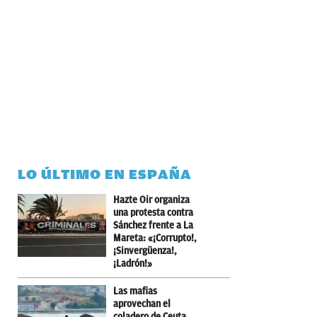
LO ÚLTIMO EN ESPAÑA
Hazte Oir organiza
una protesta contra
Sánchez frente a La
Mareta: «¡Corrupto!,
¡Sinvergüenza!,
¡Ladrón!»
Las mafias
aprovechan el
coladero de Ceuta