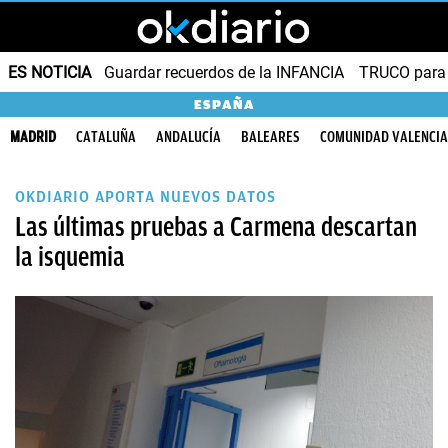
ES NOTICIA
Guardar recuerdos de la INFANCIA
TRUCO para
ESPAÑA
MADRID
CATALUÑA
ANDALUCÍA
BALEARES
COMUNIDAD VALENCI
OKDIARIO APORTA NUEVOS DATOS
Las últimas pruebas a Carmena descartan
la isquemia