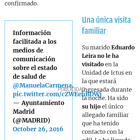
confirmado.
Una única visita
familiar
Información
facilitada a los
Su marido
Eduardo
medios de
Leira no le ha
comunicación
visitado
en la
sobre el estado
Unidad de Ictus en
de salud de
la que estará
@ManuelaCarmena
.
ingresada durante
pic.twitter.com/cZWEehBDWj
la noche. Ha sido
— Ayuntamiento
su hijo
el único
Madrid
allegado familiar
(@MADRID)
que ha tenido
October 26, 2016
contacto con la