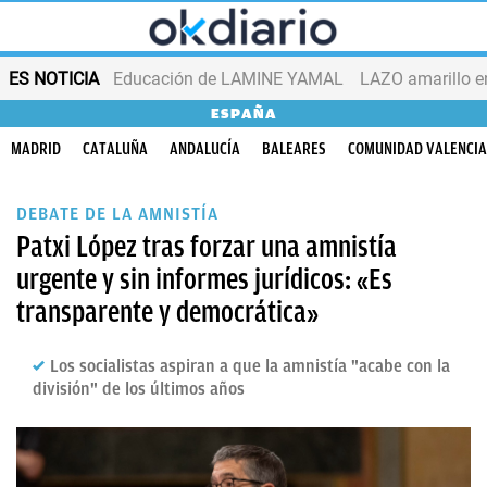
ES NOTICIA
Educación de LAMINE YAMAL
LAZO amarillo e
ESPAÑA
MADRID
CATALUÑA
ANDALUCÍA
BALEARES
COMUNIDAD VALENCI
DEBATE DE LA AMNISTÍA
Patxi López tras forzar una amnistía
urgente y sin informes jurídicos: «Es
transparente y democrática»
Los socialistas aspiran a que la amnistía "acabe con la
división" de los últimos años