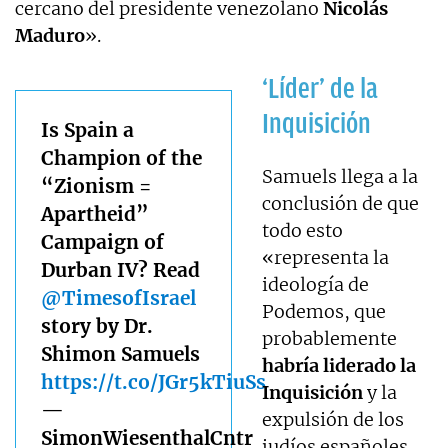
cercano del presidente venezolano
Nicolás
Maduro
».
‘Líder’ de la
Inquisición
Is Spain a
Champion of the
Samuels llega a la
“Zionism =
conclusión de que
Apartheid”
todo esto
Campaign of
«representa la
Durban IV? Read
ideología de
@TimesofIsrael
Podemos, que
story by Dr.
probablemente
Shimon Samuels
habría liderado la
https://t.co/JGr5kTiuSs
Inquisición
y la
—
expulsión de los
SimonWiesenthalCntr
judíos españoles