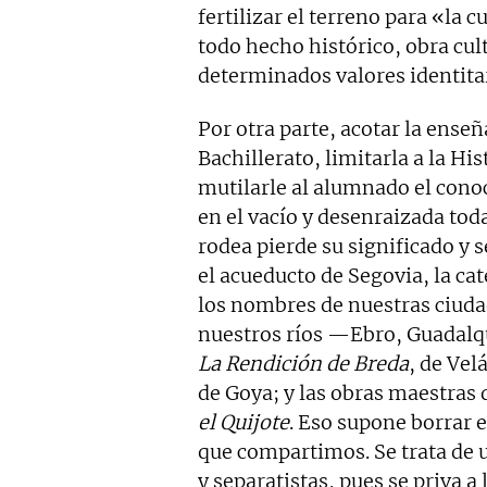
fertilizar el terreno para «la 
todo hecho histórico, obra cul
determinados valores identitar
Por otra parte, acotar la ense
Bachillerato, limitarla a la 
mutilarle al alumnado el cono
en el vacío y desenraizada toda
rodea pierde su significado y s
el acueducto de Segovia, la ca
los nombres de nuestras ciu
nuestros ríos —Ebro, Guadalq
La Rendición de Breda
, de Vel
de Goya; y las obras maestras 
el Quijote
. Eso supone borrar 
que compartimos. Se trata de u
y separatistas, pues se priva a