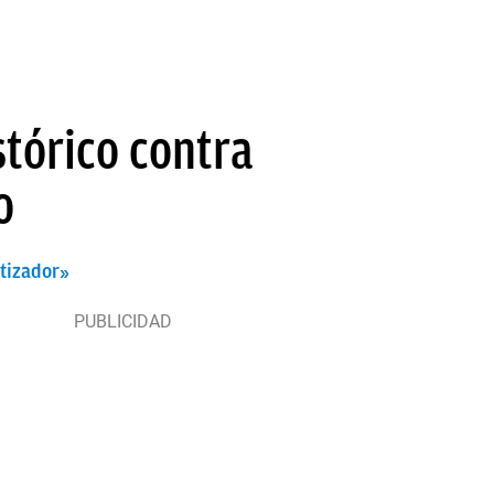
stórico contra
o
atizador»