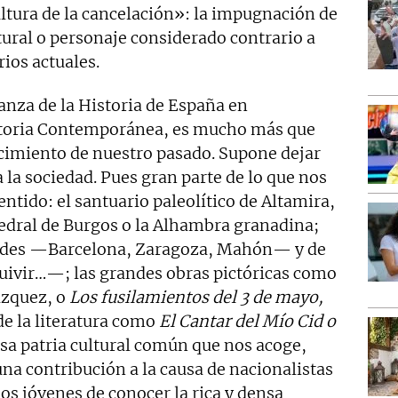
cultura de la cancelación»: la impugnación de
tural o personaje considerado contrario a
ios actuales.
ñanza de la Historia de España en
Historia Contemporánea, es mucho más que
cimiento de nuestro pasado. Supone dejar
 la sociedad. Pues gran parte de lo que nos
entido: el santuario paleolítico de Altamira,
tedral de Burgos o la Alhambra granadina;
dades —Barcelona, Zaragoza, Mahón— y de
uivir…—; las grandes obras pictóricas como
ázquez, o
Los fusilamientos del 3 de mayo,
de la literatura como
El Cantar del Mío Cid o
esa patria cultural común que nos acoge,
na contribución a la causa de nacionalistas
 los jóvenes de conocer la rica y densa