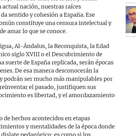
a actual nación, nuestras raíces
 da sentido y cohesión a España. Ese
omún constituye una censura intelectual y
de amar lo que se conoce.
tigua, Al-Ándalus, la Reconquista, la Edad
nico siglo XVIII o el Descubrimiento de
una suerte de España replicada, serán épocas
venes. De esa manera desconocerán la
a y podrán ser mucho más manipulables por
reinventar el pasado, justifiquen sus
nocimiento es libertad, y el amordazamiento
uo de hechos acontecidos en etapas
ecimientos y mentalidades de la época donde
 dislate pedagógico: es como si los