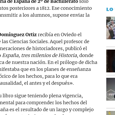
ria de España de 2º de Bachillerato
sólo
tos posteriores a 1812. Ese conocimiento
LO
ansmitir a los alumnos, supone enviar la
Domínguez Ortiz
recibía en Oviedo el
 las Ciencias Sociales. Aquel profesor de
eneraciones de historiadores, publicó el
o
España, tres milenios de Historia
, donde
a de nuestra nación. En el prólogo de dicha
nifestaba que en los planes de enseñanza
órico de los hechos, para lo que era
ausalidad, el antes y el después».
 libro sigue teniendo plena vigencia,
mental para comprender los hechos del
aña es el resultado de un largo y complejo