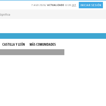
INICIAR SESIÓN
7 AGO 2026
ACTUALIZADO
12:35
CET
Significado proverbio CHINO
Cargar el móvil cuando no hay ELECTRICIDAD
CON
CASTILLA Y LEÓN
MÁS COMUNIDADES