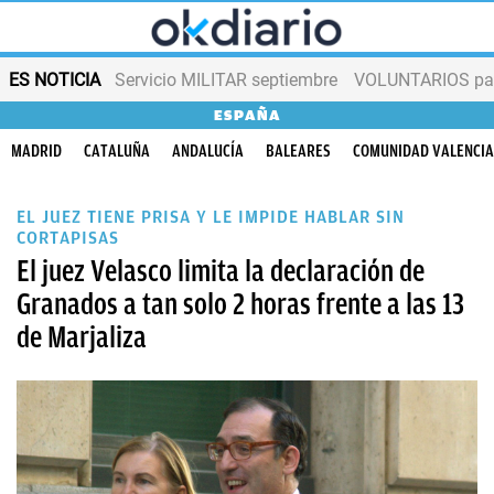
ES NOTICIA
Servicio MILITAR septiembre
VOLUNTARIOS para
ESPAÑA
MADRID
CATALUÑA
ANDALUCÍA
BALEARES
COMUNIDAD VALENCI
EL JUEZ TIENE PRISA Y LE IMPIDE HABLAR SIN
CORTAPISAS
El juez Velasco limita la declaración de
Granados a tan solo 2 horas frente a las 13
de Marjaliza