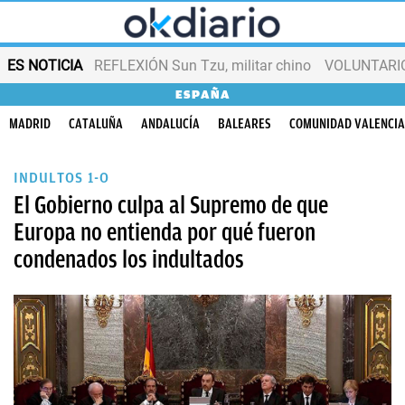
ES NOTICIA
REFLEXIÓN Sun Tzu, militar chino
VOLUNTARIOS
ESPAÑA
MADRID
CATALUÑA
ANDALUCÍA
BALEARES
COMUNIDAD VALENCI
INDULTOS 1-O
El Gobierno culpa al Supremo de que
Europa no entienda por qué fueron
condenados los indultados