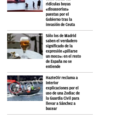
ridículas boyas
«disuasorias»
puestas por el
Gobierno tras la
invasión de Ceuta
Sólo los de Madrid
saben el verdadero
significado de la
expresión «pillarse
un moco»: en el resto
de España no se
entiende
HazteOir reclama a
Interior
explicaciones por el
uso de una Zodiac de
la Guardia Civil para
llevar a Sánchez a
bucear