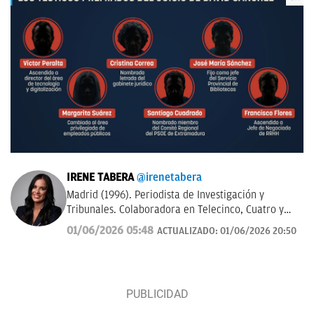
IRENE TABERA
@irenetabera
Madrid (1996). Periodista de Investigación y
Tribunales. Colaboradora en Telecinco, Cuatro y
Telemadrid. Graduada en Periodismo por la
01/06/2026 05:48
ACTUALIZADO:
01/06/2026 20:50
Universidad Complutense de Madrid y máster en
Televisión por la Universidad Católica de Milán.
Anteriormente trabajó en Mediaset Italia.
Contacto:
irene.tabera@okdiario.com