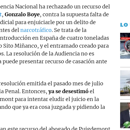
iencia Nacional ha rechazado un recurso del
t
,
Gonzalo Boye
, contra la supuesta falta de
icial para enjuiciarle por un delito de
LO
ntes del
narcotráfico
. Se trata de la
 introducción en España de cuatro toneladas
co Sito Miñanco, y el entramado creado para
s. La resolución de la Audiencia no es
ía puede presentar recurso de casación ante
 resolución emitida el pasado mes de julio
ala Penal. Entonces,
ya se desestimó
el
ont para intentar eludir el juicio en la
do que ya era cosa juzgada y pidiendo la
zan este recurso del abogado de Puigdemont