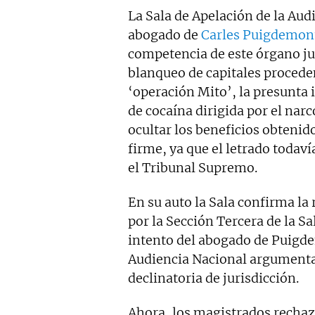
La Sala de Apelación de la Aud
mentiras" y "Tras el muro".
abogado de
Carles Puigdemon
competencia de este órgano jud
blanqueo de capitales procede
‘operación Mito’, la presunta
de cocaína dirigida por el nar
ocultar los beneficios obtenido
firme, ya que el letrado todav
el Tribunal Supremo.
En su auto la Sala confirma la
por la Sección Tercera de la S
intento del abogado de Puigdem
Audiencia Nacional argumentan
declinatoria de jurisdicción.
Ahora, los magistrados recha