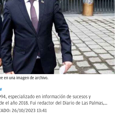
e en una imagen de archivo.
v
994, especializado en información de sucesos y
e el año 2018. Fui redactor del Diario de Las Palmas,
 Telecinco, me ocupé de sucesos en Telemadrid hasta el
ZADO:
26/10/2023 13:41
tó de sucesos y actualidad para Las Mañanas de Cuatro y el
el año 2019 y desde entonces colaboro con TVE. Desde
puedes escuchar en el programa Por Fin de Onda Cero en
". Coautor de los libros "Los reyes latinos", "Red de