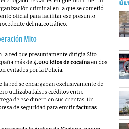
el abogado de Carles Puigdemont fueron
ÚL
rganización criminal en la que se cometió
to oficial para facilitar ese presunto
rocedente del narcotráfico.
peración Mito
n la red que presuntamente dirigía Sito
España más de
4.000 kilos de cocaína
en dos
n evitados por la Policía.
 la red se encargaban exclusivamente de
cero utilizaba falsos créditos entre
ntrega de ese dinero en sus cuentas. Un
presa de seguridad para emitir
facturas