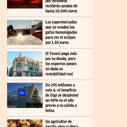
por incendios
recibirán ayudas de
hasta 10.000 euros
Los supermercados
que ya venden las
gafas homologadas
para ver el eclipse
por 1,50 euros
El Tesoro paga más
por su deuda, pero
los expertos ponen
en duda su
rentabilidad real
De 295 millones a
solo 6: el beneficio
de Digi se desplomó
un 98% en el año
previo a su salida a
bolsa
Un agricultor de
Sevilla abre su finca