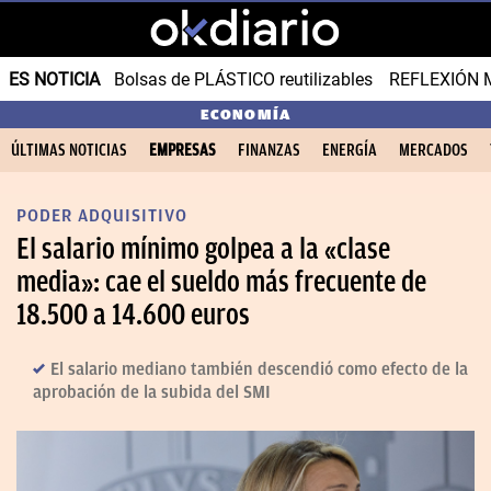
ES NOTICIA
Bolsas de PLÁSTICO reutilizables
REFLEXIÓN 
ECONOMÍA
ÚLTIMAS NOTICIAS
EMPRESAS
FINANZAS
ENERGÍA
MERCADOS
PODER ADQUISITIVO
El salario mínimo golpea a la «clase
media»: cae el sueldo más frecuente de
18.500 a 14.600 euros
El salario mediano también descendió como efecto de la
aprobación de la subida del SMI