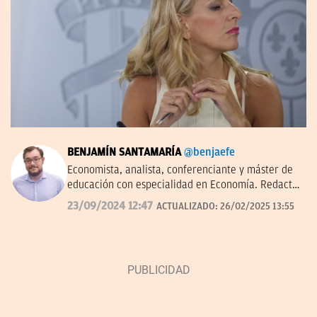
BENJAMÍN SANTAMARÍA
@benjaefe
Economista, analista, conferenciante y máster de
educación con especialidad en Economía. Redactor
de economía y empresas en OKDIARIO y autor de
23/09/2024 12:47
ACTUALIZADO:
26/02/2025 13:55
'La economía a través del tiempo' en el Instituto
Juan de Mariana. Miembro de la junta directiva del
Centro Diego de Covarrubias.