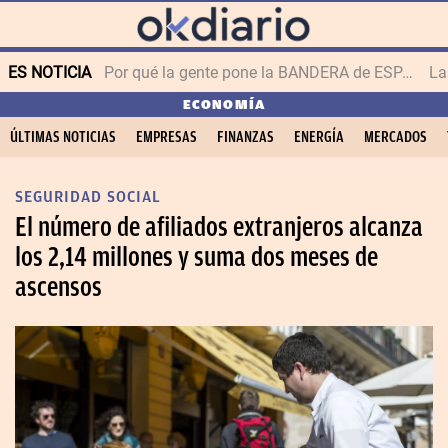
ES NOTICIA
Por qué la gente pone la BANDERA de ESPAÑA en el balcón
ECONOMÍA
ÚLTIMAS NOTICIAS
EMPRESAS
FINANZAS
ENERGÍA
MERCADOS
SEGURIDAD SOCIAL
El número de afiliados extranjeros alcanza
los 2,14 millones y suma dos meses de
ascensos