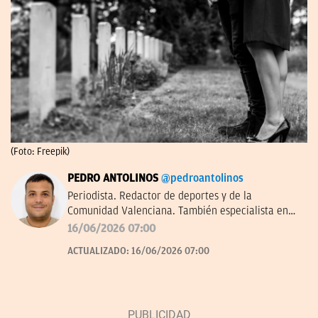
(Foto: Freepik)
PEDRO ANTOLINOS
@pedroantolinos
Periodista. Redactor de deportes y de la
Comunidad Valenciana. También especialista en
SEO. En OKDIARIO desde 2017.
16/06/2026 07:00
ACTUALIZADO:
16/06/2026 07:00