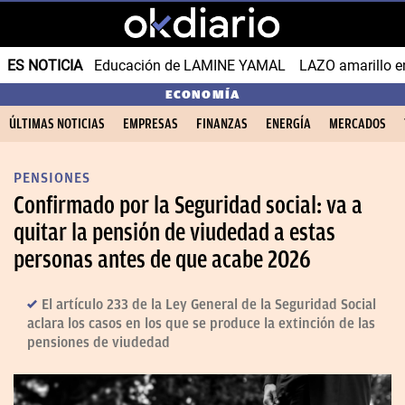
ES NOTICIA
Educación de LAMINE YAMAL
LAZO amarillo e
ECONOMÍA
ÚLTIMAS NOTICIAS
EMPRESAS
FINANZAS
ENERGÍA
MERCADOS
PENSIONES
Confirmado por la Seguridad social: va a
quitar la pensión de viudedad a estas
personas antes de que acabe 2026
El artículo 233 de la Ley General de la Seguridad Social
aclara los casos en los que se produce la extinción de las
pensiones de viudedad