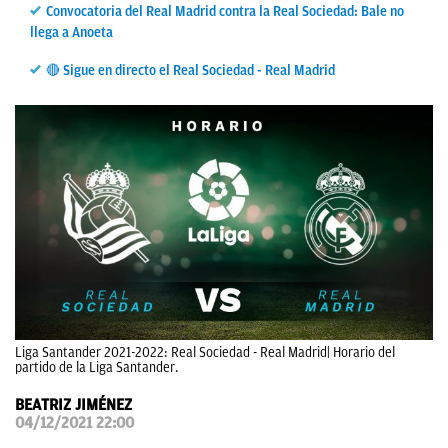
Convocatoria del Real Madrid contra la Real Sociedad: Bale no
OKDIARIO
llega a Anoeta
🔴 Sigue en directo el Real Sociedad - Real Madrid
Liga Santander 2021-2022: Real Sociedad - Real Madrid| Horario del
partido de la Liga Santander.
BEATRIZ JIMÉNEZ
04/12/2021 22:00