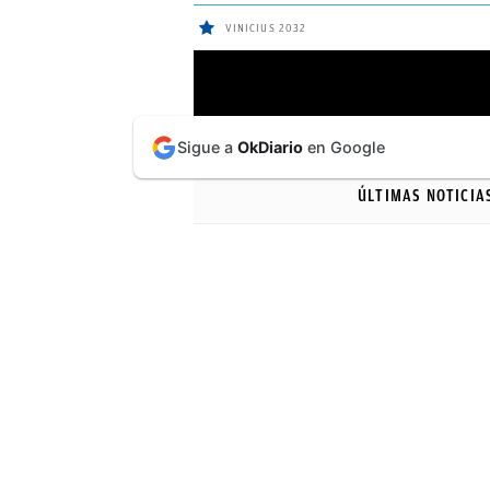
VINICIUS 2032
ÚLTIMAS
Sigue a
OkDiario
en Google
NOTICIAS
ÚLTIMAS NOTICIA
REAL
MADRID
BALONCESTO
CANTERA
FICHAJES
DIRECTO
FEMENINO