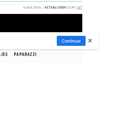
6 AGO 2026
ACTUALIZADO
23:47
CET
✕
Continuar
AJES
PAPARAZZI