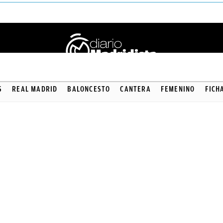
S
REAL MADRID
BALONCESTO
CANTERA
FEMENINO
FICH