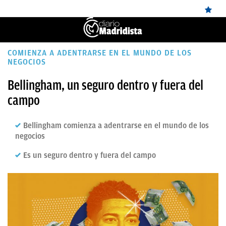
ÚLTIMAS
COMIENZA A ADENTRARSE EN EL MUNDO DE LOS
NEGOCIOS
✕
Sigue a
OkDiario
en Google
Continuar
NOTICIAS
Bellingham, un seguro dentro y fuera del
REAL
campo
MADRID
Bellingham comienza a adentrarse en el mundo de los
BALONCESTO
negocios
CANTERA
Es un seguro dentro y fuera del campo
FICHAJES
DIRECTO
FEMENINO
PAPARAZZI