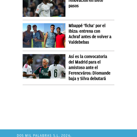
renovación en siete
pasos
Mbappé ‘ficha’ por el
Ibiza: entrena con
Achraf antes de volver a
Valdebebas
Así es la convocatoria
del Madrid para el
amistoso ante el
Ferencváros: Diomande
baja y Silva debutará
DOS MIL PALABRAS S.L. 2026.