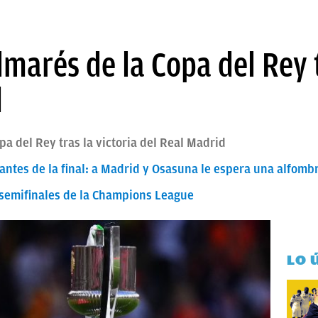
lmarés de la Copa del Rey t
d
a del Rey tras la victoria del Real Madrid
ntes de la final: a Madrid y Osasuna le espera una alfomb
 semifinales de la Champions League
LO 