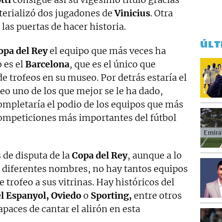
terializó dos jugadones de
Vinicius
. Otra
 las puertas de hacer historia.
ÚLT
opa del Rey
el equipo que más veces ha
 es el
Barcelona
, que es el único que
e trofeos en su museo. Por detrás estaría el
neo uno de los que mejor se le ha dado,
mpletaría el podio de los equipos que más
ompeticiones más importantes del fútbol
 de disputa de la
Copa del Rey
, aunque a lo
do diferentes nombres, no hay tantos equipos
 trofeo a sus vitrinas. Hay históricos del
el Espanyol, Oviedo
o
Sporting,
entre otros
aces de cantar el alirón en esta