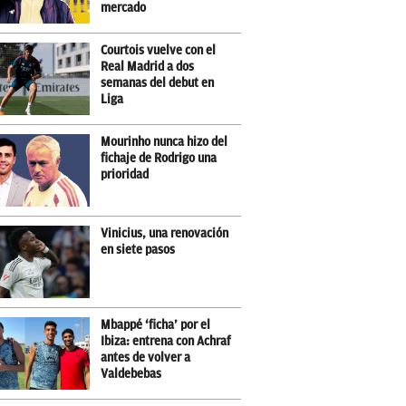
mercado
Courtois vuelve con el
Real Madrid a dos
semanas del debut en
Liga
Mourinho nunca hizo del
fichaje de Rodrigo una
prioridad
Vinicius, una renovación
en siete pasos
Mbappé ‘ficha’ por el
Ibiza: entrena con Achraf
antes de volver a
Valdebebas