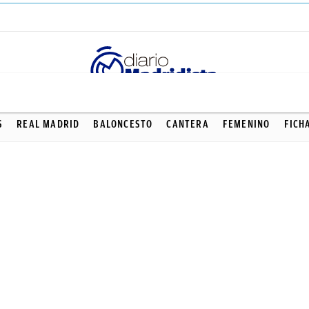
S
REAL MADRID
BALONCESTO
CANTERA
FEMENINO
FICH