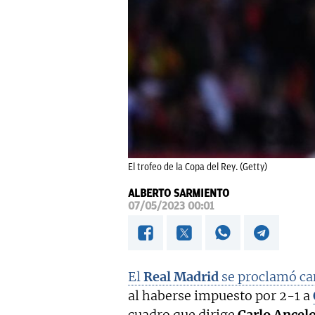
El trofeo de la Copa del Rey. (Getty)
ALBERTO SARMIENTO
07/05/2023 00:01
El
Real Madrid
se proclamó c
al haberse impuesto por 2-1 a
cuadro que dirige
Carlo Ancelo