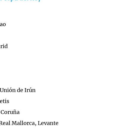
bao
drid
 Unión de Irún
etis
a Coruña
 Real Mallorca, Levante