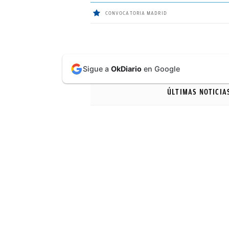
CONVOCATORIA MADRID
ÚLTIMAS
Sigue a
OkDiario
en Google
NOTICIAS
ÚLTIMAS NOTICIA
REAL
MADRID
BALONCESTO
CANTERA
FICHAJES
DIRECTO
FEMENINO