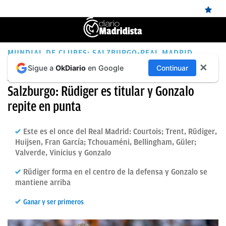
ÚLTIMAS
MUNDIAL DE CLUBES: SALZBURGO-REAL MADRID
✕
Sigue a
OkDiario
en Google
Continuar
NOTICIAS
Alineación del Real Madrid contra el
Salzburgo: Rüdiger es titular y Gonzalo
REAL
repite en punta
MADRID
BALONCESTO
Este es el once del Real Madrid: Courtois; Trent, Rüdiger,
Huijsen, Fran García; Tchouaméni, Bellingham, Güler;
CANTERA
Valverde, Vinicius y Gonzalo
FICHAJES
Rüdiger forma en el centro de la defensa y Gonzalo se
mantiene arriba
DIRECTO
FEMENINO
Ganar y ser primeros
PAPARAZZI