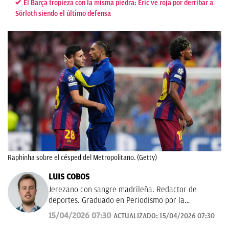
El Barça tropieza con la misma piedra: Eric ve roja por derribar a
Sörloth siendo el último defensa
Raphinha sobre el césped del Metropolitano. (Getty)
LUIS COBOS
Jerezano con sangre madrileña. Redactor de
deportes. Graduado en Periodismo por la
Universidad Complutense de Madrid. Amor eterno
15/04/2026 07:30
ACTUALIZADO:
15/04/2026 07:30
por la pelota.