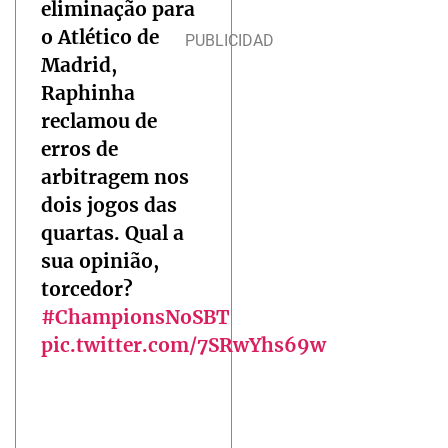
eliminação para
o Atlético de
Madrid,
Raphinha
reclamou de
erros de
arbitragem nos
dois jogos das
quartas. Qual a
sua opinião,
torcedor?
#ChampionsNoSBT
pic.twitter.com/7SRwYhs69w