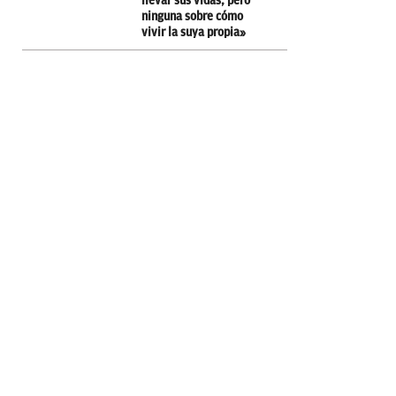
llevar sus vidas, pero
ninguna sobre cómo
vivir la suya propia»