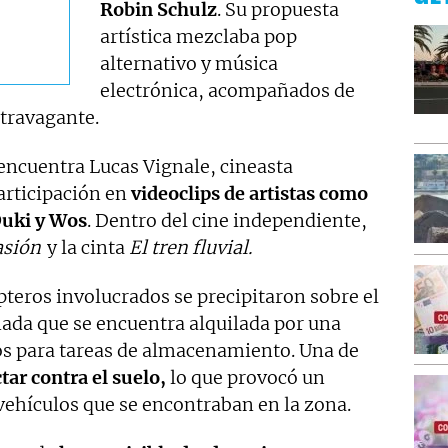
Robin Schulz
. Su propuesta
artística mezclaba pop
alternativo y música
electrónica, acompañados de
xtravagante.
 encuentra Lucas Vignale, cineasta
articipación en
videoclips de artistas como
Duki y Wos
. Dentro del cine independiente,
asión
y la cinta
El tren fluvial.
ópteros involucrados se precipitaron sobre el
nada que se encuentra alquilada por una
os para tareas de almacenamiento. Una de
ar contra el suelo,
lo que provocó un
vehículos que se encontraban en la zona.