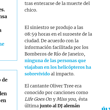
tras enterarse de la muerte del
es.
chico.
ansa
El siniestro se produjo a las
a
08:59 horas en el suroeste de la
ciudad. De acuerdo con la
ne
información facilitada por los
Bomberos de Río de Janeiro,
ninguna de las personas que
viajaban en los helicópteros ha
sobrevivido
al impacto.
o de
El cantante Oliver Tree era
conocido por canciones como
alen
Life Goes On
y
Miss you,
ésta
 en
última
junto al DJ alemán
ÚL