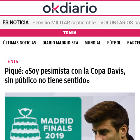
ES NOTICIA
Servicio MILITAR septiembre
VOLUNTARIOS para
TENIS
ÚLTIMAS NOTICIAS
DIARIO MADRIDISTA
MUNDIAL
FÚTBOL
BARCE
TENIS
Piqué: «Soy pesimista con la Copa Davis,
sin público no tiene sentido»