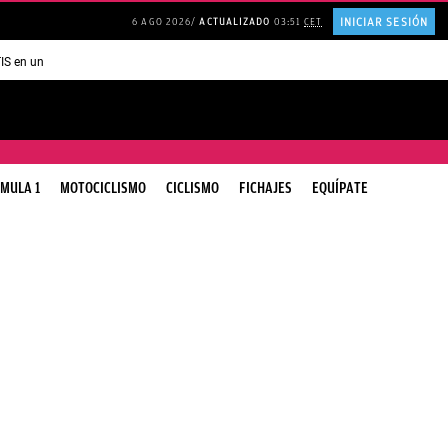
INICIAR SESIÓN
6 AGO 2026
ACTUALIZADO
03:51
CET
TIS en una ISLA en GRECIA
Psicología personas que JUSTIFICAN todo
MULA 1
MOTOCICLISMO
CICLISMO
FICHAJES
EQUÍPATE