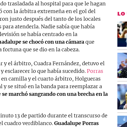
ido trasladada al hospital para que le hagan
ó con la árbitra extremeña en el gol del
LO
ron justo después del tanto de los locales
s para atenderla. Nadie sabía que había
evisión se había centrado en la
adalupe se chocó con una cámara
que
 fortuna que se dio en la cabeza.
 y el árbitro, Cuadra Fernández, detuvo el
r y esclarecer lo que había sucedido.
Porras
en camilla y el cuarto árbitro, Holgueras
l y se situó en la banda para reemplazar a
e
se marchó sangrando con una brecha en la
nuto 13 de partido durante el transcurso de
del cuadro verdiblanco.
Guadalupe Porras