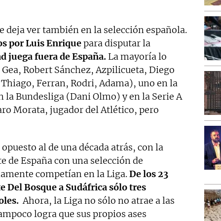
se deja ver también en la selección española.
s por Luis Enrique
para disputar la
ad juega fuera de España.
La mayoría lo
 Gea, Robert Sánchez, Azpilicueta, Diego
, Thiago, Ferran, Rodri, Adama), uno en la
en la Bundesliga (Dani Olmo) y en la Serie A
ro Morata, jugador del Atlético, pero
puesto al de una década atrás, con la
te de España con una selección de
iamente competían en la Liga.
De los 23
e Del Bosque a Sudáfrica sólo tres
ñoles.
Ahora, la Liga no sólo no atrae a las
tampoco logra que sus propios ases