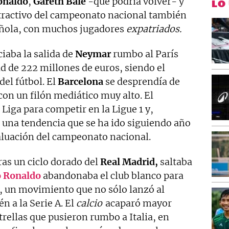
onaldo
,
Gareth Bale
-que podría volver- y
LO
atractivo del campeonato nacional también
añola, con muchos jugadores
expatriados.
iaba la salida de
Neymar
rumbo al París
d de 222 millones de euros, siendo el
del fútbol. El
Barcelona
se desprendía de
con un filón mediático muy alto. El
 Liga para competir en la Ligue 1 y,
 una tendencia que se ha ido siguiendo año
aluación del campeonato nacional.
as un ciclo dorado del
Real Madrid,
saltaba
o Ronaldo
abandonaba el club blanco para
n, un movimiento que no sólo lanzó al
n a la Serie A. El
calcio
acaparó mayor
trellas que pusieron rumbo a Italia, en