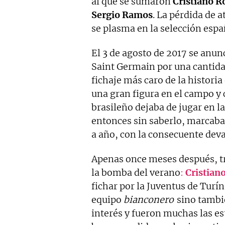
al que se sumaron
Cristiano R
Sergio Ramos
. La pérdida de 
se plasma en la selección esp
El 3 de agosto de 2017 se anunc
Saint Germain por una cantida
fichaje más caro de la historia 
una gran figura en el campo y 
brasileño dejaba de jugar en la
entonces sin saberlo, marcaba
a año, con la consecuente dev
Apenas once meses después, tr
la bomba del verano
:
Cristian
fichar por la Juventus de Turí
equipo
bianconero
sino tambié
interés y fueron muchas las es