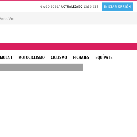
INICIAR SESIÓN
6 AGO 2026
ACTUALIZADO
13:50
CET
ario Vargas Llosa
MELÓN en agricultura madrileña
REFLEXIÓN Juan Ramón 
MULA 1
MOTOCICLISMO
CICLISMO
FICHAJES
EQUÍPATE