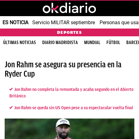
ES NOTICIA
Servicio MILITAR septiembre
Personas que us
DEPORTES
ÚLTIMAS NOTICIAS
DIARIO MADRIDISTA
MUNDIAL
FÚTBOL
BARCE
Jon Rahm se asegura su presencia en la
Ryder Cup
Jon Rahm no completa la remontada y acaba segundo en el Abierto
Británico
Jon Rahm se queda sin US Open pese a su espectacular vuelta final