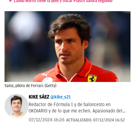
Lando Norris tiene la pole y Oscar Piastri saldrá segundo
Sainz, piloto de Ferrari. (Getty)
KIKE SÁEZ
@kike_s21
Redactor de Fórmula 1 y de baloncesto en
OKDIARIO y de lo que me echen. Apasionado del
deporte y todo lo que le rodea.
07/12/2024 16:26
ACTUALIZADO:
07/12/2024 16:52