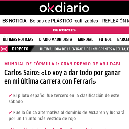
ES NOTICIA
Bolsas de PLÁSTICO reutilizables
REFLEXIÓN 
DEPORTES
ÚLTIMAS NOTICIAS
DIARIO MADRIDISTA
MUNDIAL
FÚTBOL
BARCE
DIRECTO
ÚLTIMA HORA DE LA ENTRADA DE INMIGRANTES A CEUTA, 
MUNDIAL DE FÓRMULA 1: GRAN PREMIO DE ABU DABI
Carlos Sainz: «Lo voy a dar todo por ganar
en mi última carrera con Ferrari»
El piloto español fue tercero en la clasificación de este
sábado
Fue la única alternativa al dominio de McLaren y luchará
por un triunfo más vestido de rojo