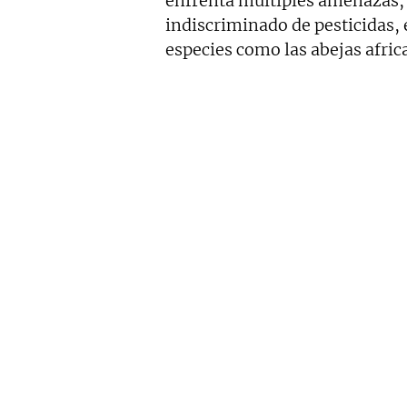
enfrenta múltiples amenazas, e
indiscriminado de pesticidas, 
especies como las abejas afric