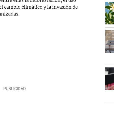
ntre ellas la deforestación, el uso
el cambio climático y la invasión de
anizadas.