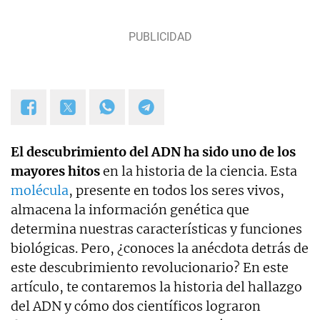
y proyectos empresariales de todo tipo que
requieran de textos con un contenido de calidad,
bien documentado y revisado, así como a la
curación y depuración de textos. Estoy en
permanente crecimiento personal y profesional, y
abierto a nuevas colaboraciones.
El descubrimiento del ADN ha sido uno de los
mayores hitos
en la historia de la ciencia. Esta
molécula
, presente en todos los seres vivos,
almacena la información genética que
determina nuestras características y funciones
biológicas. Pero, ¿conoces la anécdota detrás de
este descubrimiento revolucionario? En este
artículo, te contaremos la historia del hallazgo
del ADN y cómo dos científicos lograron