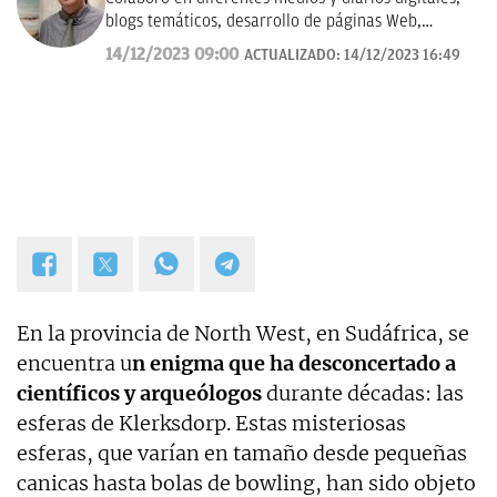
blogs temáticos, desarrollo de páginas Web,
redacción de guías y manuales didácticos, textos
14/12/2023 09:00
ACTUALIZADO:
14/12/2023 16:49
promocionales, campañas publicitarias y de
marketing, artículos de opinión, relatos y guiones,
y proyectos empresariales de todo tipo que
requieran de textos con un contenido de calidad,
bien documentado y revisado, así como a la
curación y depuración de textos. Estoy en
permanente crecimiento personal y profesional, y
abierto a nuevas colaboraciones.
En la provincia de North West, en Sudáfrica, se
encuentra u
n enigma que ha desconcertado a
científicos y arqueólogos
durante décadas: las
esferas de Klerksdorp. Estas misteriosas
esferas, que varían en tamaño desde pequeñas
canicas hasta bolas de bowling, han sido objeto