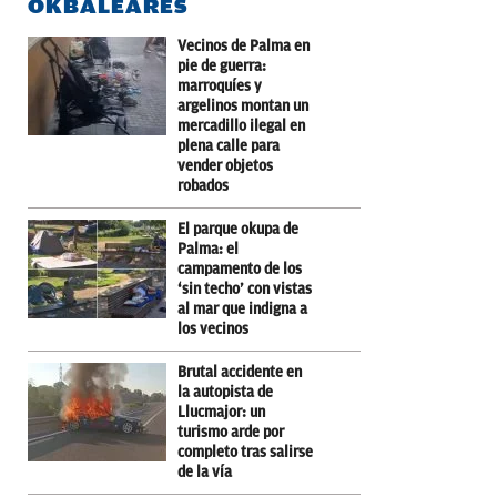
OKBALEARES
Vecinos de Palma en
pie de guerra:
marroquíes y
argelinos montan un
mercadillo ilegal en
plena calle para
vender objetos
robados
El parque okupa de
Palma: el
campamento de los
‘sin techo’ con vistas
al mar que indigna a
los vecinos
Brutal accidente en
la autopista de
Llucmajor: un
turismo arde por
completo tras salirse
de la vía