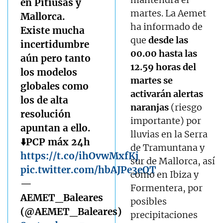
en Pitiusas y
martes. La Aemet
Mallorca.
ha informado de
Existe mucha
que
desde las
incertidumbre
00.00 hasta las
aún pero tanto
12.59 horas del
los modelos
martes se
globales como
activarán alertas
los de alta
naranjas
(riesgo
resolución
importante) por
apuntan a ello.
lluvias en la Serra
⬇️PCP máx 24h
de Tramuntana y
https://t.co/ihOvwMxfKj
sur de Mallorca, así
pic.twitter.com/hbAJPe3eQT
como en Ibiza y
—
Formentera, por
AEMET_Baleares
posibles
(@AEMET_Baleares)
precipitaciones