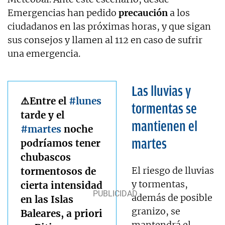
Emergencias han pedido
precaución
a los
ciudadanos en las próximas horas, y que sigan
sus consejos y llamen al 112 en caso de sufrir
una emergencia.
Las lluvias y
⚠️Entre el
#lunes
tormentas se
tarde y el
mantienen el
#martes
noche
martes
podríamos tener
chubascos
El riesgo de lluvias
tormentosos de
y tormentas,
cierta intensidad
además de posible
en las Islas
granizo, se
Baleares, a priori
mantendrá el