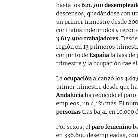
hasta los
621.700 desemplead
descensos, quedándose con u
un primer trimestre desde 20
contratos indefinidos y recortó
3.617.900 trabajadores.
Desde e
región en 13 primeros trimestr
conjunto de
España
la tasa de
trimestre y la ocupación cae e
La
ocupación
alcanzó los
3.61
primer trimestre desde que hay
Andalucía
ha reducido el paro
empleos, un 4,1% más. El núme
personas
tras bajar en 10.000 
Por sexos, el
paro femenino
ba
en 336.600 desempleadas, con 