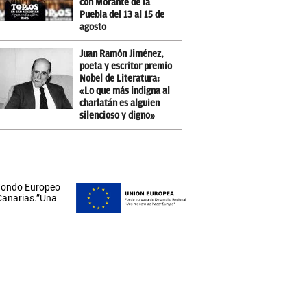
con Morante de la
Puebla del 13 al 15 de
agosto
Juan Ramón Jiménez,
poeta y escritor premio
Nobel de Literatura:
«Lo que más indigna al
charlatán es alguien
silencioso y digno»
 Fondo Europeo
 Canarias.”Una