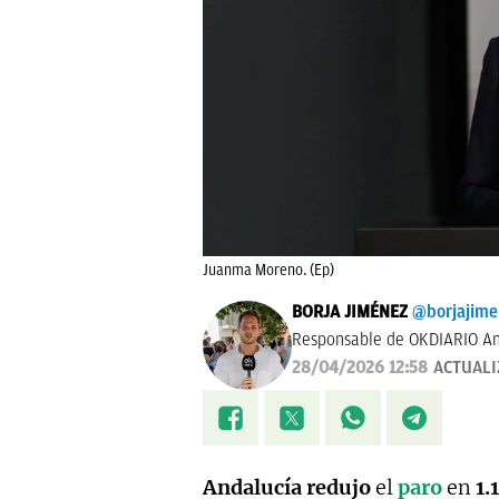
Juanma Moreno. (Ep)
BORJA JIMÉNEZ
@borjajim
Responsable de OKDIARIO An
28/04/2026 12:58
ACTUAL
Andalucía
redujo
el
paro
en
1.