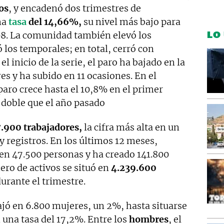
os
, y encadenó dos trimestres de
na
tasa
del 14,66%,
su nivel más bajo para
LO
08. La comunidad también elevó los
 los temporales; en total, cerró con
l inicio de la serie, el paro ha bajado en la
es y ha subido en 11 ocasiones. En el
 paro crece hasta el 10,8% en el primer
l doble que el año pasado
7.900 trabajadores,
la cifra más alta en un
 registros. En los últimos 12 meses,
 en 47.500 personas y ha creado 141.800
ro de activos se situó en
4.239.600
durante el trimestre.
jó en 6.800 mujeres, un 2%, hasta situarse
una tasa del 17,2%. Entre los
hombres
, el