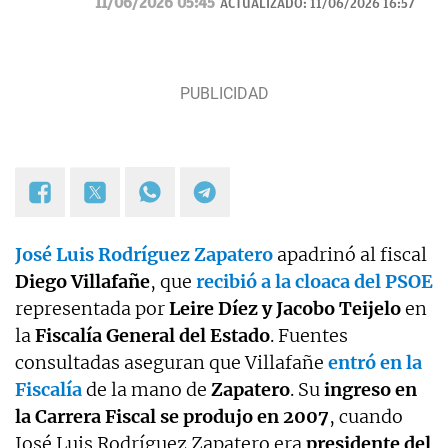
11/06/2026 05:45
ACTUALIZADO:
11/06/2026 16:57
Universidad Complutense de Madrid y máster en
Televisión por la Universidad Católica de Milán.
Anteriormente trabajó en Mediaset Italia.
Contacto:
irene.tabera@okdiario.com
José Luis Rodríguez Zapatero
apadrinó al fiscal
Diego Villafañe
, que
recibió a la cloaca del PSOE
representada por
Leire Díez y Jacobo Teijelo
en
la
Fiscalía General del Estado
. Fuentes
consultadas aseguran que Villafañe
entró en la
Fiscalía
de la mano de
Zapatero
. Su
ingreso en
la Carrera Fiscal se produjo en 2007
, cuando
José Luis Rodríguez Zapatero era
presidente del