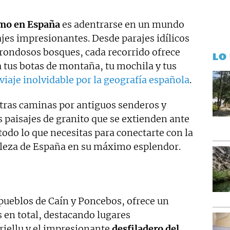
smo en España
es adentrarse en un mundo
ajes impresionantes. Desde parajes idílicos
rondosos bosques, cada recorrido ofrece
LO
 tus botas de montaña, tu mochila y tus
viaje inolvidable por la geografía española
.
tras caminas por antiguos senderos y
 paisajes de granito que se extienden ante
 todo lo que necesitas para conectarte con la
elleza de España en su máximo esplendor.
 pueblos de Caín y Poncebos, ofrece un
 en total, destacando lugares
iellu y el impresionante
desfiladero del