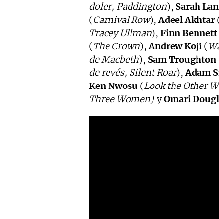
doler, Paddington
),
Sarah Lan
(
Carnival Row
),
Adeel Akhtar
Tracey Ullman
),
Finn Bennett
(
The Crown
),
Andrew Koji
(
Wa
de Macbeth
),
Sam Troughton
de revés, Silent Roar
),
Adam Si
Ken Nwosu
(
Look the Other W
Three Women)
y
Omari Dougl