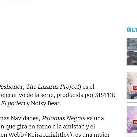
ÚL
Deshonor, The Lazarus Project
) es el
 ejecutivo de la serie, producida por SISTER
 El poder
) y Noisy Bear.
enas Navidades,
Palomas Negras e
s una
 que gira en torno a la amistad y el
elen Webb (Keira Knightley), es una mujer