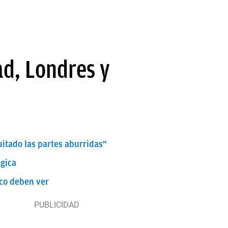
ad, Londres y
quitado las partes aburridas"
ágica
ico deben ver