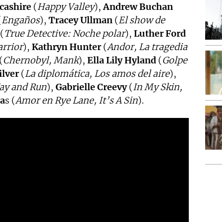
cashire
(
Happy Valley
),
Andrew Buchan
(
Engaños
),
Tracey Ullman
(
El show de
(
True Detective: Noche polar
),
Luther Ford
rrior
),
Kathryn Hunter
(
Andor, La tragedia
(
Chernobyl, Mank
),
Ella Lily Hyland
(
Golpe
lver
(
La diplomática, Los amos del aire
),
ay and Run
),
Gabrielle Creevy
(
In My Skin,
a
s (
Amor en Rye Lane, It’s A Sin
).