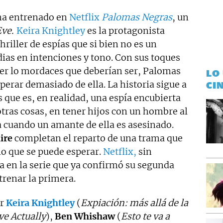
 ha entrenado en
Netflix
Palomas Negras
, un
Eve.
Keira Knightley
es la protagonista
hriller de espías que si bien no es un
ias en intenciones y tono. Con sus toques
er lo mordaces que deberían ser, Palomas
LO
perar demasiado de ella. La historia sigue a
CI
s que es, en realidad, una espía encubierta
 otras cosas, en tener hijos con un hombre al
 cuando un amante de ella es asesinado.
ire
completan el reparto de una trama que
o que se puede esperar.
Netflix,
sin
a en la serie que ya confirmó su segunda
trenar la primera.
r
Keira Knightley
(
Expiación: más allá de la
ve Actually
),
Ben Whishaw
(
Esto te va a