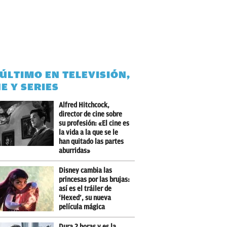
 ÚLTIMO EN TELEVISIÓN,
NE Y SERIES
Alfred Hitchcock,
director de cine sobre
su profesión: «El cine es
la vida a la que se le
han quitado las partes
aburridas»
Disney cambia las
princesas por las brujas:
así es el tráiler de
‘Hexed’, su nueva
película mágica
Dura 2 horas y es la