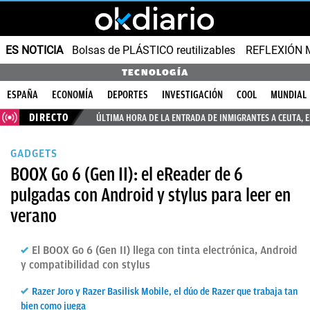
ES NOTICIA
Bolsas de PLÁSTICO reutilizables
REFLEXIÓN 
TECNOLOGÍA
ESPAÑA
ECONOMÍA
DEPORTES
INVESTIGACIÓN
COOL
MUNDIAL
DIRECTO
ÚLTIMA HORA DE LA ENTRADA DE INMIGRANTES A CEUTA, 
GADGETS
BOOX Go 6 (Gen II): el eReader de 6
pulgadas con Android y stylus para leer en
verano
El BOOX Go 6 (Gen II) llega con tinta electrónica, Android
y compatibilidad con stylus
Razer Joro y Razer Basilisk Mobile, el dúo de Razer que trabaja tan
bien como juega