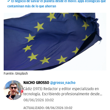
El negocio de salvar el planeta desde el móvil: apps ecológicas que
contaminan más de lo que ahorran
Fuente: Unsplash
NACHO GROSSO
@grosso_nacho
Cádiz (1973) Redactor y editor especializado en
tecnología. Escribiendo profesionalmente desde
2017 para medios de difusión y blogs en español.
08/06/2026 10:02
ACTUALIZADO:
08/06/2026 10:02