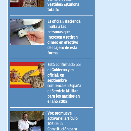
vestidos: «¡Cañona
total!»
Es oficial: Hacienda
multa a las
personas que
ingresen o retiren
dinero en efectivo
del cajero de esta
forma
Está confirmado por
el Gobierno y es
oficial: en
septiembre
comienza en España
el Servicio Militar
para los nacidos en
el año 2008
Vox promueve
activar el artículo
102 de la
Constitución para