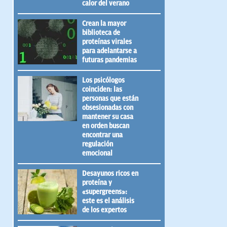
calor del verano
Crean la mayor
biblioteca de
proteínas virales
para adelantarse a
futuras pandemias
Los psicólogos
coinciden: las
personas que están
obsesionadas con
mantener su casa
en orden buscan
encontrar una
regulación
emocional
Desayunos ricos en
proteína y
«supergreens»:
este es el análisis
de los expertos