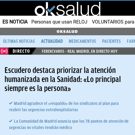
ES NOTICIA
Personas que usan RELOJ
VOLUNTARIOS para v
OKSALUD
ÚLTIMAS NOTICIAS
ACTUALIDAD
MEDICAMENTOS
PACIENTES
FAR
DIRECTO
FERENCVAROS – REAL MADRID, EN DIRECTO HOY
Escudero destaca priorizar la atención
humanizada en la Sanidad: «Lo principal
siempre es la persona»
Madrid agradece el «respaldo» de los sindicatos al plan para
reabrir las urgencias extrahospitalarias
La Comunidad de Madrid anuncia que los 78 puntos de atención de
urgencias no vitales tendrán médico