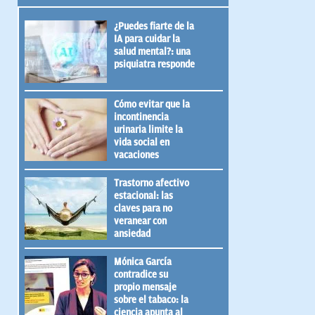
¿Puedes fiarte de la
IA para cuidar la
salud mental?: una
psiquiatra responde
Cómo evitar que la
incontinencia
urinaria limite la
vida social en
vacaciones
Trastorno afectivo
estacional: las
claves para no
veranear con
ansiedad
Mónica García
contradice su
propio mensaje
sobre el tabaco: la
ciencia apunta al