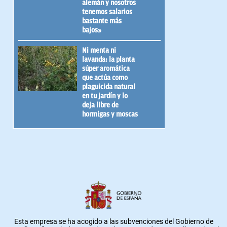
alemán y nosotros
tenemos salarios
bastante más
bajos»
Ni menta ni
lavanda: la planta
súper aromática
que actúa como
plaguicida natural
en tu jardín y lo
deja libre de
hormigas y moscas
Esta empresa se ha acogido a las subvenciones del Gobierno de