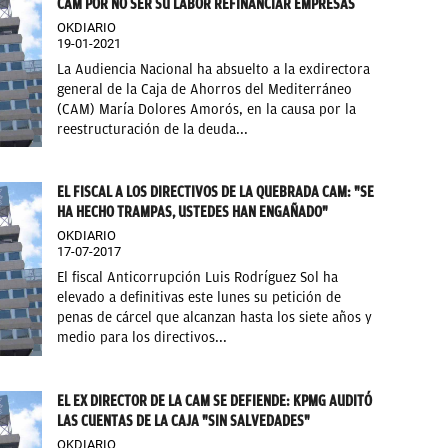
CAM POR NO SER SU LABOR REFINANCIAR EMPRESAS
OKDIARIO
19-01-2021
La Audiencia Nacional ha absuelto a la exdirectora
general de la Caja de Ahorros del Mediterráneo
(CAM) María Dolores Amorós, en la causa por la
reestructuración de la deuda...
EL FISCAL A LOS DIRECTIVOS DE LA QUEBRADA CAM: "SE
HA HECHO TRAMPAS, USTEDES HAN ENGAÑADO"
OKDIARIO
17-07-2017
El fiscal Anticorrupción Luis Rodríguez Sol ha
elevado a definitivas este lunes su petición de
penas de cárcel que alcanzan hasta los siete años y
medio para los directivos...
EL EX DIRECTOR DE LA CAM SE DEFIENDE: KPMG AUDITÓ
LAS CUENTAS DE LA CAJA "SIN SALVEDADES"
OKDIARIO