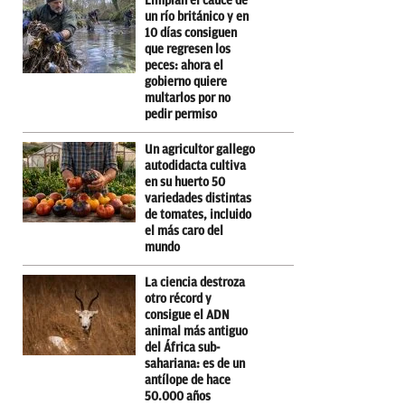
Limpian el cauce de
un río británico y en
10 días consiguen
que regresen los
peces: ahora el
gobierno quiere
multarlos por no
pedir permiso
Un agricultor gallego
autodidacta cultiva
en su huerto 50
variedades distintas
de tomates, incluido
el más caro del
mundo
La ciencia destroza
otro récord y
consigue el ADN
animal más antiguo
del África sub-
sahariana: es de un
antílope de hace
50.000 años