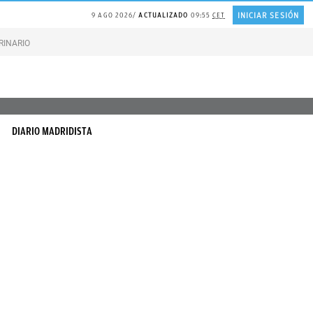
INICIAR SESIÓN
9 AGO 2026
ACTUALIZADO
09:55
CET
RINARIO gatos
Gonzalo Bernardos sobre JUBILACIÓN
DIARIO MADRIDISTA